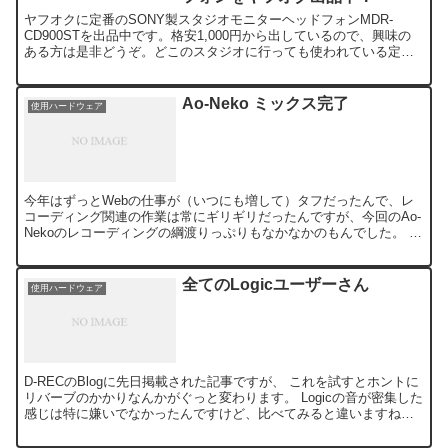
ヤフオクに定番のSONY製スタジオモニターヘッドフォンMDR-
CD900STを出品中です。格安1,000円から出しているので、興味の
ある方は是非どうぞ。どこのスタジオに行っても使われている定番
品です。
Ao-Neko ミックス完了
使用ハードウェア
今年はずっとWebの仕事が（いつにも増して）タフだったんで、レ
コーディング関連の作業は常にギリギリだったんですが、今回のAo-
Nekoのレコーディングの綱渡りっぷりもなかなかのもんでした。 す
べてのトラックの音源が揃った2日後が入稿納期、っ...
全てのLogicユーザーさん
使用ハードウェア
D-RECのBlogに先日掲載された記事ですが、 これを試すとホントに
リバーブのかかりなんかがぐっと変わります。 Logicの音が密集した
感じは特に嫌いでなかったんですけど、比べてみると違いますね。
でも標準でこういう状態にならないとダメで...