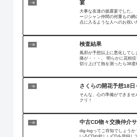
宴
一般
大事な友達の披露宴でした。
ージシャン仲間の何重もの網
点に入るような人へのお祝いだ
検査結果
一般
風邪が予想以上に悪化してし
痛が・・・。 明らかに花粉
切り上げて熱を測ったら38度6
さくらの開花予想18日
一般
そんな、心の準備ができませ
クリ！
中古CD物々交換仲介
一般
dig-logってご存知でしょ
いるCDや欲しいCDを登録し