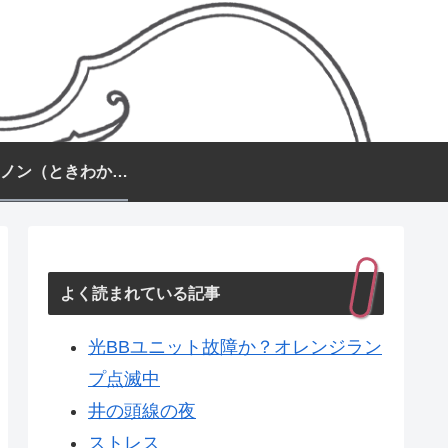
常盤カノン（ときわかのん）
よく読まれている記事
光BBユニット故障か？オレンジラン
プ点滅中
井の頭線の夜
ストレス