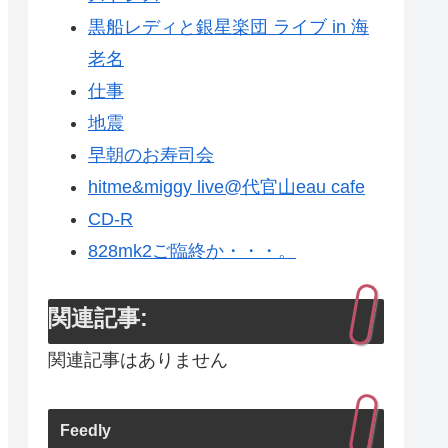
黒船レディと銀星楽団 ライブ in 海
老名
仕事
地震
早朝のお寿司会
hitme&miggy live@代官山eau cafe
CD-R
828mk2ご臨終か・・・。
関連記事:
関連記事はありません
Feedly