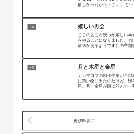
欲しかったから下さい」 とい
嬉しい再会
一般
ここのところ幾つか嬉しい再
をやることになりました。 
放送があるようです）の主題歌
月と木星と金星
一般
ナカマコフの制作作業が全部
に買い物に出たのだけど、帰
星、月、金星が順に並んで一列
再び医者に