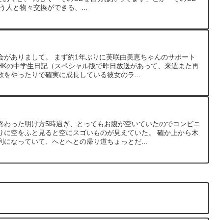
う人と物々交換ができる、...
会がありまして。 まず約1年ぶりに芙咲由美恵ちゃんのサポート
NHKの中学生日記（スペシャル版で昨日放送があって、来週また再
をやったりで確実に成長している彼女のラ...
終わった明け方5時過ぎ、とってもお腹が空いていたのでコンビニ
りに空をふと見ると空にスゴいものが見えていた。 確か上から木
になっていて、へとへとの帰り道ちょっとだ...