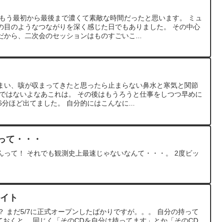
 もう最初から最後まで濃くて素敵な時間だったと思います。 ミュ
の目のようなつながりを深く感じた日でもありました。 その中心
から、二次会のセッションはものすごいこ...
まい、咳が収まってきたと思ったら止まらない鼻水と寒気と関節
症ではないよなあこれは。 その後はもうろうと仕事をしつつ早めに
分ほど出てました。 自分的にはこんなに...
って・・・
んって！ それでも観測史上最速じゃないなんて・・・。 2度ビッ
サイト
うか？ まだ5/7に正式オープンしたばかりですが。。。 自分の持って
ておくと、 同じく「そのCDを自分は持ってます」とか「そのCD