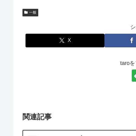
一般
シ
X
tar
関連記事