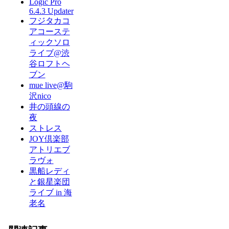
Logic Pro
6.4.3 Updater
フジタカコ
アコーステ
ィックソロ
ライブ@渋
谷ロフトヘ
ブン
mue live@駒
沢nico
井の頭線の
夜
ストレス
JOY倶楽部
アトリエブ
ラヴォ
黒船レディ
と銀星楽団
ライブ in 海
老名