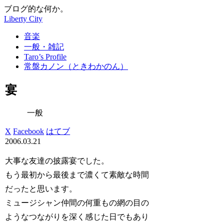
ブログ的な何か。
Liberty City
音楽
一般・雑記
Taro’s Profile
常盤カノン（ときわかのん）
宴
一般
X
Facebook
はてブ
2006.03.21
大事な友達の披露宴でした。
もう最初から最後まで濃くて素敵な時間
だったと思います。
ミュージシャン仲間の何重もの網の目の
ようなつながりを深く感じた日でもあり