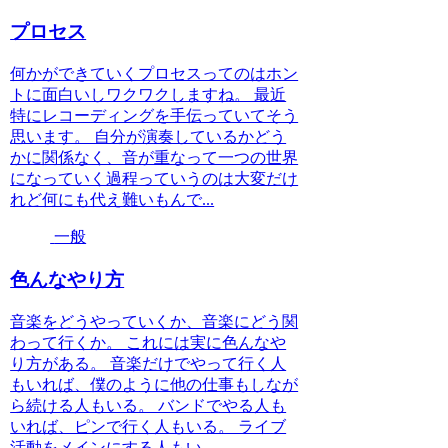
プロセス
何かができていくプロセスってのはホン
トに面白いしワクワクしますね。 最近
特にレコーディングを手伝っていてそう
思います。 自分が演奏しているかどう
かに関係なく、音が重なって一つの世界
になっていく過程っていうのは大変だけ
れど何にも代え難いもんで...
一般
色んなやり方
音楽をどうやっていくか、音楽にどう関
わって行くか。 これには実に色んなや
り方がある。 音楽だけでやって行く人
もいれば、僕のように他の仕事もしなが
ら続ける人もいる。 バンドでやる人も
いれば、ピンで行く人もいる。 ライブ
活動をメインにする人もい...