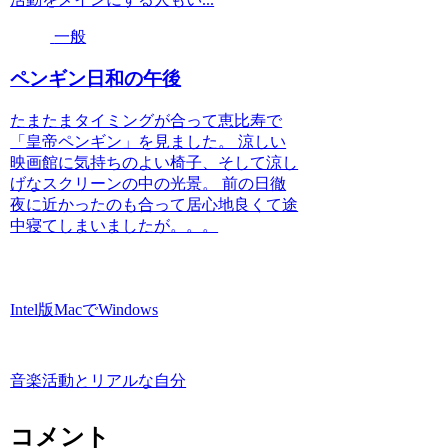
一般
ペンギン日和の午後
たまたまタイミングが合って恵比寿で
「皇帝ペンギン」を見ました。 涼しい
映画館に気持ちのよい椅子、そして涼し
げなスクリーンの中の光景。 前の日徹
夜に近かったのも合って居心地良くて途
中寝てしまいましたが。。。
Intel版MacでWindows
音楽活動とリアルな自分
コメント