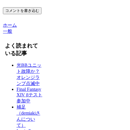
コメントを書き込む
ホーム
一般
よく読まれて
いる記事
光BBユニッ
ト故障か？
オレンジラ
ンプ点滅中
Final Fantasy
XIV βテスト
参加中
補足
（demiakiさ
んについ
て）