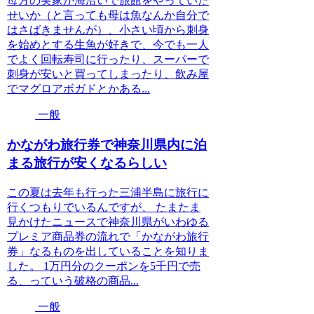
母方の実家が海沿いで旅館をやっていた
せいか（と言っても母は魚なんか自分で
はさばきませんが）、小さい頃から刺身
を始めとする生魚が好きで、今でも一人
でよく回転寿司に行ったり、スーパーで
刺身が安いと買ってしまったり、飲み屋
でマグロアボガドとかある...
一般
かながわ旅行券で神奈川県内に泊
まる旅行が安くなるらしい
この夏は去年も行った三浦半島に旅行に
行くつもりでいるんですが、 たまたま
見かけたニュースで神奈川県がいわゆる
プレミア商品券の流れで「かながわ旅行
券」なるものを出していることを知りま
した。 1万円分のクーポンを5千円で売
る、っていう破格の商品...
一般