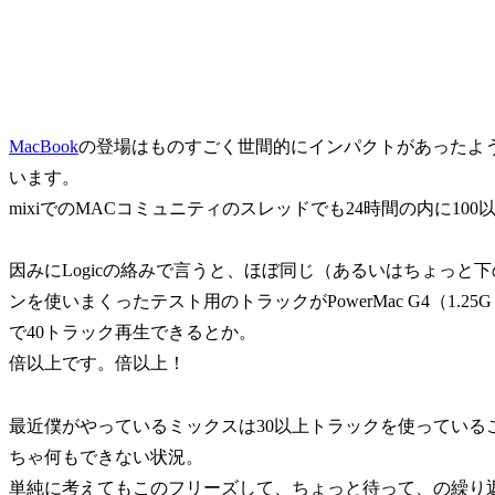
MacBook
の登場はものすごく世間的にインパクトがあったよう
います。
mixiでのMACコミュニティのスレッドでも24時間の内に1
因みにLogicの絡みで言うと、ほぼ同じ（あるいはちょっと下の
ンを使いまくったテスト用のトラックがPowerMac G4（1.25
で40トラック再生できるとか。
倍以上です。倍以上！
最近僕がやっているミックスは30以上トラックを使っている
ちゃ何もできない状況。
単純に考えてもこのフリーズして、ちょっと待って、の繰り