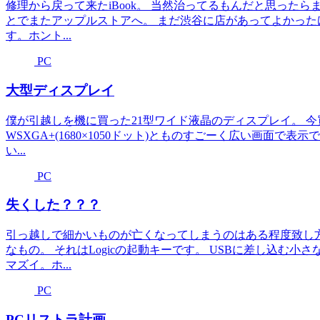
修理から戻って来たiBook。 当然治ってるもんだと思ったらま
とでまたアップルストアへ。 まだ渋谷に店があってよかっ
す。ホント...
PC
大型ディスプレイ
僕が引越しを機に買った21型ワイド液晶のディスプレイ。 今買
WSXGA+(1680×1050ドット)とものすごーく広い画面
い...
PC
失くした？？？
引っ越しで細かいものが亡くなってしまうのはある程度致し
なもの。 それはLogicの起動キーです。 USBに差し込む小
マズイ。ホ...
PC
PCリストラ計画