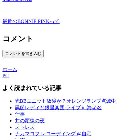
最近のBONNIE PINKって
コメント
コメントを書き込む
ホーム
PC
よく読まれている記事
光BBユニット故障か？オレンジランプ点滅中
黒船レディと銀星楽団 ライブ in 海老名
仕事
井の頭線の夜
ストレス
ナカマコフ レコーディング @自宅