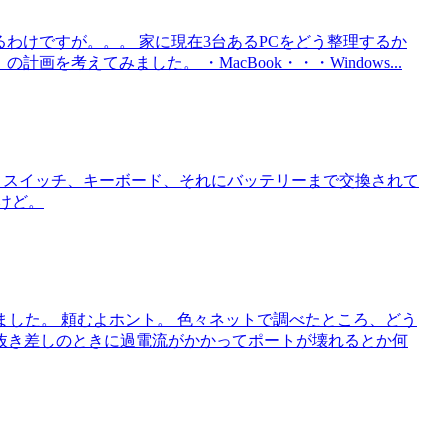
るわけですが。。。 家に現在3台あるPCをどう整理するか
画を考えてみました。 ・MacBook・・・Windows...
ドとスイッチ、キーボード、それにバッテリーまで交換されて
けど。
なりました。 頼むよホント。 色々ネットで調べたところ、どう
抜き差しのときに過電流がかかってポートが壊れるとか何