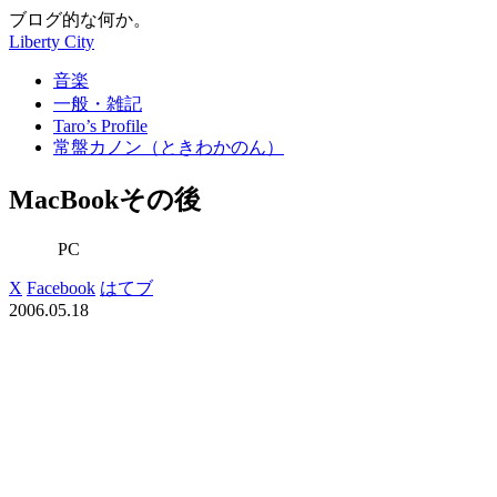
ブログ的な何か。
Liberty City
音楽
一般・雑記
Taro’s Profile
常盤カノン（ときわかのん）
MacBookその後
PC
X
Facebook
はてブ
2006.05.18