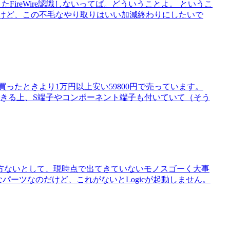
たFireWire認識しないってば。どういうことよ。 というこ
たけど、この不毛なやり取りはいい加減終わりにしたいで
ったときより1万円以上安い59800円で売っています。
で表示できる上、S端子やコンポーネント端子も付いていて（そう
方ないとして、現時点で出てきていないモノスゴーく大事
さなパーツなのだけど、これがないとLogicが起動しません。