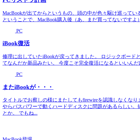
MacBookが出てからというもの、頭の中が色々駆け巡ってい
ということで、MacBook購入後（あ、まだ買ってないですよ）の計
PC
iBook復活
修理に出していたiBookが戻ってきました。 ロジックボー
てなんだか新品みたい。 今度こそ完全復活になるといいんだ
PC
またiBookが・・・
タイトルでお察しの様にまたしてもfirewireを認識しなく
やらバスパワーで動くハードディスクに問題があるらしい。
とか。 でもね...
MacBook登場