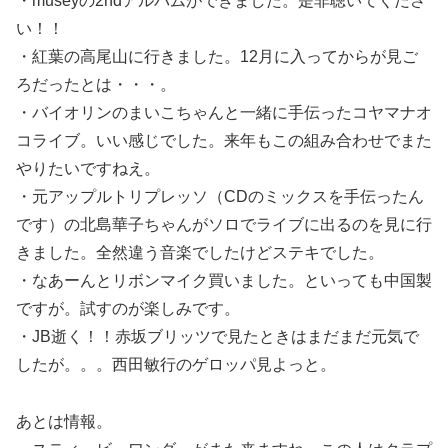
・museyの2ndアルバムができました。是非聴いてくださ
い！！
・紅葉の高尾山に行きました。12月に入ってからが見ご
ろだったとは・・・。
・バイオリンのまいこちゃんと一緒に手伝ったコヤマナオ
コライブ。いい感じでした。来年もこの組み合わせでまた
やりたいですねえ。
・元アップルトリプレッソ（CDのミックスを手伝ったん
です）の北島華子ちゃんがソロでライブに出るのを見に行
きました。全然違う音楽でしたけどステキでした。
・なあーんとリボンマイク買いました。といっても中国製
ですが。試すのが楽しみです。
・JB逝く！！赤坂ブリッツで見たときはまだまだ元気で
したが。。。西田敏行のゲロッパ見よっと。
あとは情報。