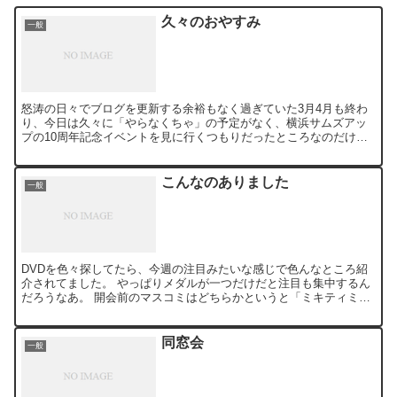
久々のおやすみ
一般
怒涛の日々でブログを更新する余裕もなく過ぎていた3月4月も終わ
り、今日は久々に「やらなくちゃ」の予定がなく、横浜サムズアッ
プの10周年記念イベントを見に行くつもりだったところなのだけ
ど、あまりに疲れがたまっていたんで結局どこにも行かず家にい...
こんなのありました
一般
DVDを色々探してたら、今週の注目みたいな感じで色んなところ紹
介されてました。 やっぱりメダルが一つだけだと注目も集中するん
だろうなあ。 開会前のマスコミはどちらかというと「ミキティミキ
ティ」って感じだったのにねえ。
同窓会
一般