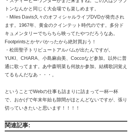
・スティービーワンダーがまた来ますね。この人はクラプ
トンなんかと同じく大会場でも楽しめます。
・Miles Davis久々のオフィシャルライブDVDが発売され
ます。1967年、黄金のクインテット時代のです。多分ド
キュメンタリーでちらちら映ってたやつだろうなあ。
Footprintsとかヤバかったから絶対買おう！
・松田聖子トリビュートアルバムが出たんですが。
YUKI、CHARA、小島麻由美、Coccoなど参加。以外に普
通に歌ってます。あ中森明菜も何故か参加。結構歌詞覚え
てるもんだなあ・・・。
ということでWebの仕事も詰まりに詰まって一杯一杯
で、おかげで年末年始も隙間がほとんどないですが、張り
切っていきたいと思います！！！！
関連記事: