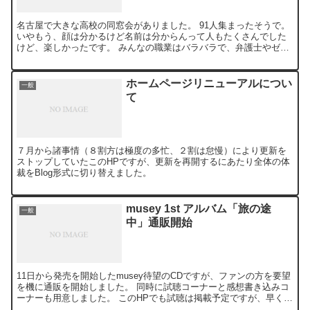
名古屋で大きな高校の同窓会がありました。 91人集まったそうで。
いやもう、顔は分かるけど名前は分からんって人もたくさんでした
けど、楽しかったです。 みんなの職業はバラバラで、弁護士やゼネ
コン、警察官、先生、証券マン、主婦、放送作家、アナウ...
ホームページリニューアルについ
一般
て
７月から諸事情（８割方は極度の多忙、２割は怠慢）により更新を
ストップしていたこのHPですが、更新を再開するにあたり全体の体
裁をBlog形式に切り替えました。
musey 1st アルバム「旅の途
一般
中」通販開始
11日から発売を開始したmusey待望のCDですが、ファンの方を要望
を機に通販を開始しました。 同時に試聴コーナーと感想書き込みコ
ーナーも用意しました。 このHPでも試聴は掲載予定ですが、早く聞
いてみたい方は是非museyのHPへどうぞ。 ...