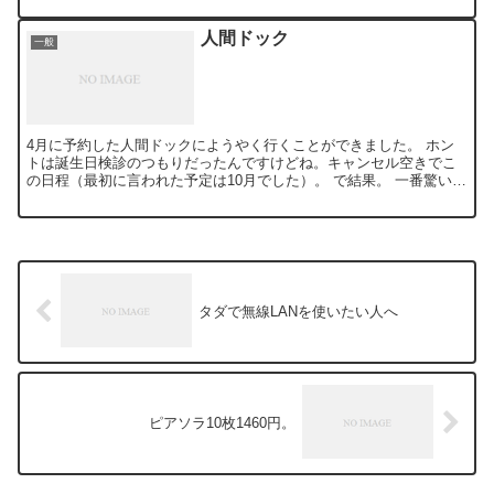
人間ドック
一般
4月に予約した人間ドックにようやく行くことができました。 ホン
トは誕生日検診のつもりだったんですけどね。キャンセル空きでこ
の日程（最初に言われた予定は10月でした）。 で結果。 一番驚いた
のが身長がまだ伸びていたこと！！！ これまでの人生何...
タダで無線LANを使いたい人へ
ピアソラ10枚1460円。