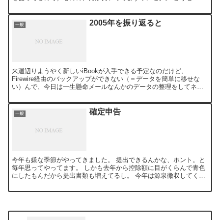
ないし、と思ってましたけどこれだけ簡単、とい...
2005年を振り返ると
一般
来週辺りようやく新しいiBookが入手できる予定なのだけど、
Firewire経由のバックアップができない（＝データを簡単に移せな
い）んで、今日は一生懸命メールなんかのデータの整理をしてネッ
トワーク経由で転送してました。 それで去年アップしな...
確定申告
一般
今年も嫌な季節がやってきました。 提出できるんかな、ホント。と
毎年思ってやってます。 しかも去年から控除額に目がくらんで青色
にしたもんだから提出書類も増えてるし。 今年は源泉徴収してくれ
る相手が増えて払う金額は減りそうだからそこはちょっと安...