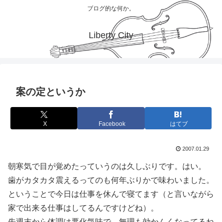
ブログ的な何か。
Liberty City
案の定というか
X
Facebook
はてブ
2007.01.29
朝寒気で目が覚めたっていうのは久しぶりです。はい。
歯がカタカタ震えるってのも何年ぶりかで味わいました。
ということで今日は仕事を休んで寝てます（と言いながら
家で出来る仕事はしてるんですけどね）。
先週末から体調は悪化気味で、無理も効かんくなってるね