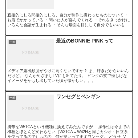
直接的にしろ間接的にしろ、自分が制作に携わったものについて ・
お店でかかっている ・聞いた人が喜んでくれる ・それをきっかけに
いろんな会話が生まれる ・そんな場面を目にして自分でもいいもの
を作ったと思える 単純な事だけれどどれもとっても嬉し...
最近のBONNIE PINKって
一般
メディア露出頻度がやけに高くないですか？ ま、好きだからいいん
だけど。 なんかめざましTVにも出てたり。 ピンクの髪で怪しげな
イメージをかもし出していた頃が懐かしい。。。
ワンセグとペンギン
一般
携帯をW51CAという機種に換えてみたんですが、 操作性は今までの
機種とほとんど変わらない（W31CA→W42Hと同じカシオ・日立系
を使ってるので）ものの、何が良いってまずワンセグ。 どうせTV見