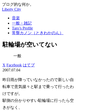
ブログ的な何か。
Liberty City
音楽
一般・雑記
Taro’s Profile
常盤カノン（ときわかのん）
駐輪場が空いてない
一般
X
Facebook
はてブ
2007.07.04
昨日雨が降っていなかったので新しい自
転車で意気揚々と駅まで乗って行ったわ
けですが。
駅側の分かりやすい駐輪場に行ったら空
きがなく、