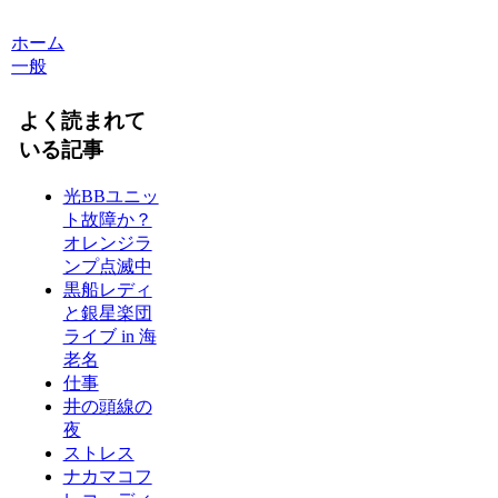
ホーム
一般
よく読まれて
いる記事
光BBユニッ
ト故障か？
オレンジラ
ンプ点滅中
黒船レディ
と銀星楽団
ライブ in 海
老名
仕事
井の頭線の
夜
ストレス
ナカマコフ