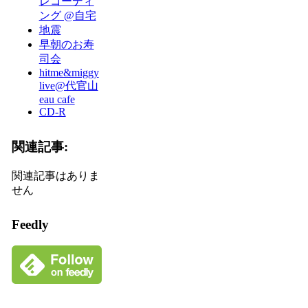
レコーディ
ング @自宅
地震
早朝のお寿
司会
hitme&miggy
live@代官山
eau cafe
CD-R
関連記事:
関連記事はありま
せん
Feedly