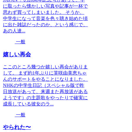
に取ったら懐かしい写真や記事が一杯で
思わず買ってしまいました。 そうか、
中学生になって音楽を色々聴き始めた頃
に出た雑誌だったのか、という感じで、
あの人達...
一般
嬉しい再会
ここのところ幾つか嬉しい再会がありま
して。 まず約1年ぶりに芙咲由美恵ちゃ
んのサポートをやることになりました。
NHKの中学生日記（スペシャル版で昨
日放送があって、来週また再放送がある
ようです）の主題歌をやったりで確実に
成長している彼女のラ...
一般
やられた〜