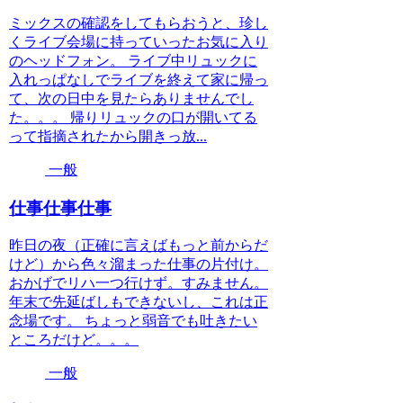
ミックスの確認をしてもらおうと、珍し
くライブ会場に持っていったお気に入り
のヘッドフォン。 ライブ中リュックに
入れっぱなしでライブを終えて家に帰っ
て、次の日中を見たらありませんでし
た。。。 帰りリュックの口が開いてる
って指摘されたから開きっ放...
一般
仕事仕事仕事
昨日の夜（正確に言えばもっと前からだ
けど）から色々溜まった仕事の片付け。
おかげでリハ一つ行けず。すみません。
年末で先延ばしもできないし、これは正
念場です。 ちょっと弱音でも吐きたい
ところだけど。。。
一般