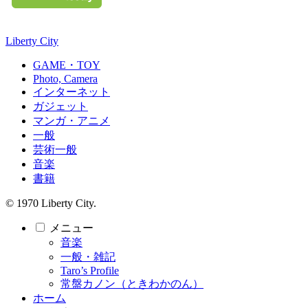
Liberty City
GAME・TOY
Photo, Camera
インターネット
ガジェット
マンガ・アニメ
一般
芸術一般
音楽
書籍
© 1970 Liberty City.
メニュー
音楽
一般・雑記
Taro’s Profile
常盤カノン（ときわかのん）
ホーム