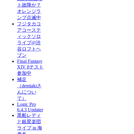
ト故障か？
オレンジラ
ンプ点滅中
フジタカコ
アコーステ
ィックソロ
ライブ@渋
谷ロフトヘ
ブン
Final Fantasy
XIV βテスト
参加中
補足
（demiakiさ
んについ
て）
Logic Pro
6.4.3 Updater
黒船レディ
と銀星楽団
ライブ in 海