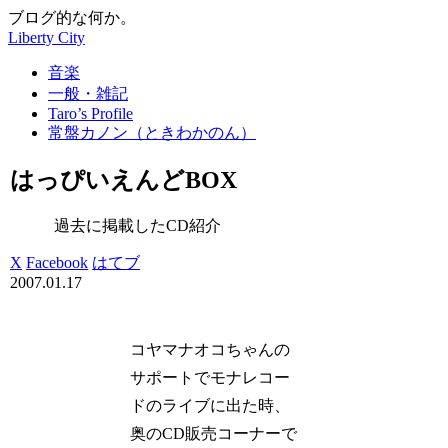
ブログ的な何か。
Liberty City
音楽
一般・雑記
Taro’s Profile
常盤カノン（ときわかのん）
はっぴいえんどBOX
過去に掲載したCD紹介
X
Facebook
はてブ
2007.01.17
コヤマナオコちゃんの
サポートでモナレコー
ドのライブに出た時、
奥のCD販売コーナーで