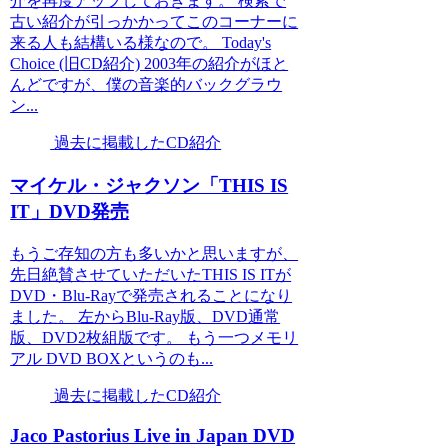
介を再度アップしておきます。 検索で
古い紹介が引っかかってこのコーナーに
来る人も結構いる様なので。 Today's
Choice (旧CD紹介) 2003年の紹介がほと
んどですが、僕の音楽的バックグラウ
ン...
過去に掲載したCD紹介
マイケル・ジャクソン「THIS IS
IT」DVD発売
もうご存知の方も多いかと思いますが、
先日絶賛させていただいたTHIS IS ITが
DVD・Blu-Rayで発売されることになり
ました。 左からBlu-Ray版、DVD通常
版、DVD2枚組版です。 もう一つメモリ
アル DVD BOXというのも...
過去に掲載したCD紹介
Jaco Pastorius Live in Japan DVD