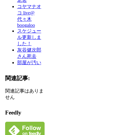
老名
コヤマナオ
コ live@
代々木
boogaloo
スケジュー
ル更新しま
した！
灰谷健次郎
さん死去
部屋が汚い
関連記事:
関連記事はありま
せん
Feedly