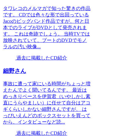
タワレコのメルマガで知った驚きの作品
です。 CDでは色々な形で出回っている
Jacoのビッグバンド作品ですが、何と日
本でのライブがDVDとして発売されま
す。 これは奇跡でしょう。 当時TVでは
放映されていて、ブートのDVDでモノ
ラルの汚い映像...
過去に掲載したCD紹介
細野さん
事故に遭って家にいる時間がちょっと増
えたんでよく聞いてるんです。 最近は
めっきりベースを伊賀君（いやしかし素
直にうらやましい）に任せて自分はアコ
ギくらいしかない細野さんですが、 は
っぴいえんどのボックスセットを買って
から、インタビューなど読...
過去に掲載したCD紹介