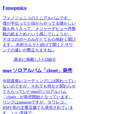
Fonogenico
フォノジェニコのミニアルバムです。
僕が手伝ってた頃からやってる懐かしい
曲も色々入って、メジャーデビュー序盤
戦の総まとめという感じでしょうか。
ナヨコのボーカルがとても心地好く聞け
ます。 木村カエラと続けて聞くとサウ
ンドの違いが際立ちますね...
過去に掲載したCD紹介
mue ソロアルバム「closet」発売
今回直接レコーディングには関わってい
ないのですが、それでも何かと関わらせ
てもらっていたmueのソロアルバム
「closet」が発売開始となっています。
リンクはamazonですが、タワレコ、
HMV等の主要店舗でも発売されていま
す。 いい意味で...