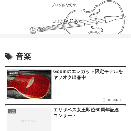
ブログ的な何か。
Liberty City
音楽
Godinのエレガット限定モデルを
楽器類
ヤフオク出品中
2013.06.03
エリザベス女王即位60周年記念
音楽
コンサート