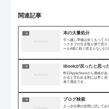
関連記事
本の大量処分
一般
引っ越し準備は全くもってス
ックオフの引き取り便で売ろ
ール4箱に軽く収まらないだけ
iBookが戻ったと思っ
一般
昨日AppleStoreから連絡
かると言われる割には早く戻
来て満足です。
ブログ検索
一般
さっき仕事の合間に試してみたら