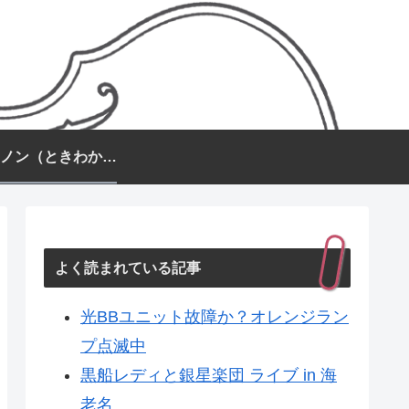
常盤カノン（ときわかのん）
よく読まれている記事
光BBユニット故障か？オレンジラン
プ点滅中
黒船レディと銀星楽団 ライブ in 海
老名