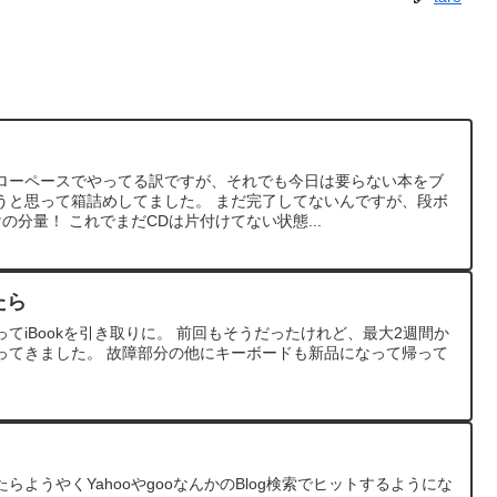
ローペースでやってる訳ですが、それでも今日は要らない本をブ
うと思って箱詰めしてました。 まだ完了してないんですが、段ボ
の分量！ これでまだCDは片付けてない状態...
たら
があってiBookを引き取りに。 前回もそうだったけれど、最大2週間か
ってきました。 故障部分の他にキーボードも新品になって帰って
ようやくYahooやgooなんかのBlog検索でヒットするようにな