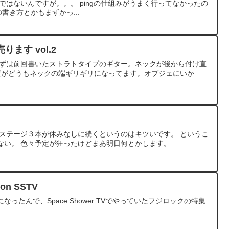
ではないんですが。。。 pingの仕組みがうまく行ってなかったの
の書き方とかもまずかっ...
ます vol.2
まずは前回書いたストラトタイプのギター。ネックが後から付け直
置がどうもネックの端ギリギリになってます。オブジェにいか
→ステージ３本が休みなしに続くというのはキツいです。 というこ
ない。 色々予定が狂ったけどまあ明日何とかします。
 on SSTV
ったんで、Space Shower TVでやっていたフジロックの特集