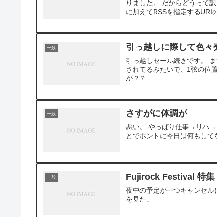
りました。 だからどうって訳
に加えてRSSを指定するURI
引っ越しに際して色々売り
一般
引っ越しセール続きです。 
されてるみたいで、1弦の位
が？？
さすがに体調が
一般
悪い。 やっぱり仕事→リハ
とでホントに今日は何もして
Fujirock Festival 特集
一般
夜中の予定が一つキャンセルにな
を見た。