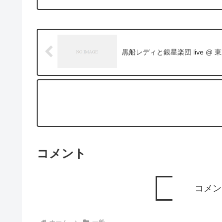
黒船レディと銀星楽団 live @
コメント
コメン