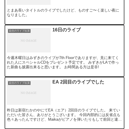
とまあ長いタイトルのライブでしたけど、ものすご〜く楽しい夜に
なりました。
16日のライブ
自分のライブ出演
今週木曜日はみずきのライブが7th Floorでありますが、見に来てく
れた人にスペシャルCDをプレゼント予定です。 みずきがLAで作っ
た新曲も披露出来ると思います。 お時間ある方は是非!
EA 2回目のライブでした
自分のライブ出演
昨日は新宿たかのやにてEA（エア）2回目のライブでした。 来てい
ただいた皆さん、ありがとうございます。 今回内部的には反省点も
色々あったんですけど、Maikaがピアノを弾いたりもして前回と違う
色も出せたんではないかと思います。 ただ、対バン...