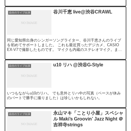
のすごーく久しぶりに一...
谷川千恵 live@渋谷CRAWL
自分のライブ出演
同じ愛知県出身のシンガーソングライター、谷川千恵さんのライブ
を初めてサポートしました。 これも最近買ったデジカメ、CASIO
EX-V7で撮影したものです。 マイクも内蔵のステレオマイク。まあ
これだけ撮れれば十分でしょう。
u10 リハ @渋谷G-Style
自分のライブ出演
いつもながらu10のリハ。 でも意外とリハ中の写真（ベースが休み
のパートで勝手に撮りました）は珍しいかもしれない。
永山マキ「ことり小屋」スペシャ
自分のライブ出演
ル Maki’s Groovin’ Jazz Night ＠
吉祥寺strings