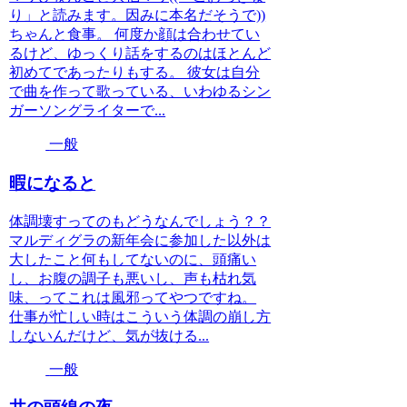
り」と読みます。因みに本名だそうで))
ちゃんと食事。 何度か顔は合わせてい
るけど、ゆっくり話をするのはほとんど
初めてであったりもする。 彼女は自分
で曲を作って歌っている、いわゆるシン
ガーソングライターで...
一般
暇になると
体調壊すってのもどうなんでしょう？？
マルディグラの新年会に参加した以外は
大したこと何もしてないのに、頭痛い
し、お腹の調子も悪いし、声も枯れ気
味、ってこれは風邪ってやつですね。
仕事が忙しい時はこういう体調の崩し方
しないんだけど、気が抜ける...
一般