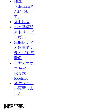
補足
（demiakiさ
んについ
て）
ストレス
JOY倶楽部
アトリエブ
ラヴォ
黒船レディ
と銀星楽団
ライブ in 海
老名
コヤマナオ
コ live@
代々木
boogaloo
スケジュー
ル更新しま
した！
関連記事: