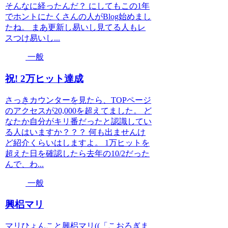
そんなに経ったんだ？ にしてもこの1年
でホントにたくさんの人がBlog始めまし
たね。 まあ更新し易いし見てる人もレ
スつけ易いし...
一般
祝! 2万ヒット達成
さっきカウンターを見たら、TOPページ
のアクセスが20,000を超えてました。 ど
なたか自分がキリ番だったと認識してい
る人はいますか？？？ 何も出ませんけ
ど紹介くらいはしますよ。 1万ヒットを
超えた日を確認したら去年の10/2だった
んで、わ...
一般
興梠マリ
マリひょんこと興梠マリ((「こおろぎま