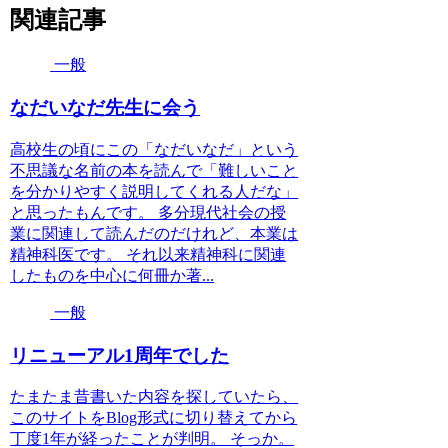
関連記事
一般
なだいなだ先生に会う
高校生の頃にこの「なだいなだ」という
不思議な名前の本を読んで「難しいこと
を分かりやすく説明してくれる人だな」
と思ったもんです。 多分現代社会の授
業に関連して読んだのだけれど、本業は
精神科医です。 それ以来精神科に関連
したものを中心に何冊か著...
一般
リニューアル1周年でした
たまたま昔書いた内容を探していたら、
このサイトをBlog形式に切り替えてから
丁度1年が経ったことが判明。 そっか。