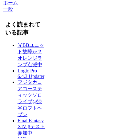
ホーム
一般
よく読まれて
いる記事
光BBユニッ
ト故障か？
オレンジラ
ンプ点滅中
Logic Pro
6.4.3 Updater
フジタカコ
アコーステ
ィックソロ
ライブ@渋
谷ロフトヘ
ブン
Final Fantasy
XIV βテスト
参加中