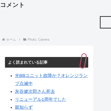
コメント
ホーム
Photo, Camera
よく読まれている記事
光BBユニット故障か？オレンジラン
プ点滅中
灰谷健次郎さん死去
リニューアル1周年でした
親知らず