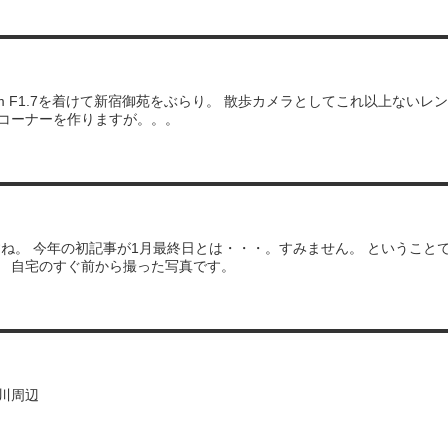
0mm F1.7を着けて新宿御苑をぶらり。 散歩カメラとしてこれ以上な
ーコーナーを作りますが。。。
ね。 今年の初記事が1月最終日とは・・・。すみません。 というこ
。 自宅のすぐ前から撮った写真です。
鴨川周辺