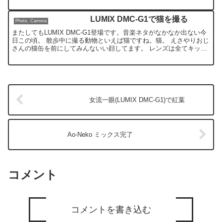
らギャラリーコーナーを作りますが。。。
LUMIX DMC-G1で猫を撮る
Photo, Camera
またしてもLUMIX DMC-G1登場です。音楽ネタがなかなか出ない今
日この頃。 散歩中に撮る動物といえば猫ですね。猫。 えさやりおじ
さんの猫缶を前にしてみんないい顔してます。 レンズは全てキット
のズーム(LUMIX G VARIO 45-...
女流一眼(LUMIX DMC-G1)で紅葉
Ao-Neko ミックス完了
コメント
コメントを書き込む