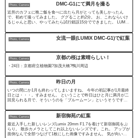
DMC-G1にて満月を撮る
Photo, Camera
近所のカフェに晩ご飯を食べに出たら月がとっても美しかったん
で、初めて撮ってみました。 ググること約2分。 お、これならいけ
るじゃんと思い、やってみたら試行錯誤15分でできました。 LUMIX
DMCーG1＋キットの望遠レンズでは F11 1...
女流一眼(LUMIX DMC-G1)で紅葉
Photo, Camera
京都の桜は素晴らしい！
Photo, Camera
・24日：京都府立植物園?加茂大橋?鴨川周辺
昨日の月
Photo, Camera
いつの間にか1月も終わってしまいますね。 今年の初記事が1月最終
日とは・・・。すみません。 ということで昨日はひと月に満月が二
回見られる月で、そういうのを「ブルームーン」というそうです。
知らなかった。 自宅のすぐ前から撮った写真です。
新宿御苑の紅葉
Photo, Camera
最近入手した新しいレンズLumix 20mm F1.7を着けて新宿御苑をぶ
らり。 散歩カメラとしてこれ以上ないレンズです。これ。 アップが
面倒なんで全部つなげて1枚にした画像ですみません。 気が向いた