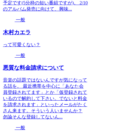
予定です(5分枠の短い番組ですが)。 2/10
のアルバム発売に向けて、興味...
一般
木村カエラ
って可愛くない？
一般
悪質な料金請求について
音楽の話題ではないんですが気になって
る話を。 最近携帯を中心に「あなた会
員登録されてます」とか「仮登録されて
いるので解約して下さい。でないと料金
を請求されます」といったメールがたく
さん来ます。そういう人いませんか？
勿論そんな登録してないん...
一般