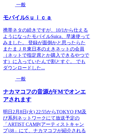
一般
モバイルSｕｉｃａ
携帯ネタの続きですが、10/1から仕える
ようになったモバイルSuica、早速使って
みました。 登録が面倒かと思ったらた
またまＪＲ東日本のえきネットの会員
（ネットで指定席とか購入できるやつで
す）に入っていたんで割とすぐ。 でも
ダウンロードした...
一般
ナカマコフの音源がFMでオンエ
アされます
明日2月8日(火) 22:55からTOKYO FM及
び系列ネットワークにて放送予定の
「ARTIST CAMP(アーティストキャン
プ)38」にて、ナカマコフが紹介される