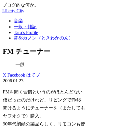
ブログ的な何か。
Liberty City
音楽
一般・雑記
Taro’s Profile
常盤カノン（ときわかのん）
FM チューナー
一般
X
Facebook
はてブ
2006.01.23
FMを聞く習慣というのがほとんどない
僕だったのだけれど、リビングでFMを
聞けるようにチューナーを（またしても
ヤフオクで）購入。
90年代初頭の製品らしく、リモコンも使