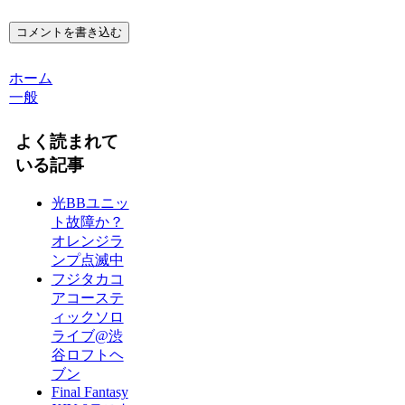
コメントを書き込む
ホーム
一般
よく読まれて
いる記事
光BBユニッ
ト故障か？
オレンジラ
ンプ点滅中
フジタカコ
アコーステ
ィックソロ
ライブ@渋
谷ロフトヘ
ブン
Final Fantasy