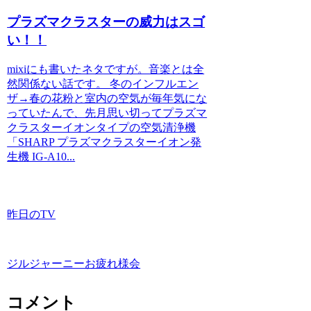
プラズマクラスターの威力はスゴ
い！！
mixiにも書いたネタですが。音楽とは全
然関係ない話です。 冬のインフルエン
ザ→春の花粉と室内の空気が毎年気にな
っていたんで、先月思い切ってプラズマ
クラスターイオンタイプの空気清浄機
「SHARP プラズマクラスターイオン発
生機 IG-A10...
昨日のTV
ジルジャーニーお疲れ様会
コメント