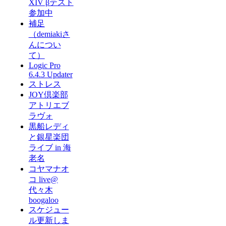
XIV βテスト
参加中
補足
（demiakiさ
んについ
て）
Logic Pro
6.4.3 Updater
ストレス
JOY倶楽部
アトリエブ
ラヴォ
黒船レディ
と銀星楽団
ライブ in 海
老名
コヤマナオ
コ live@
代々木
boogaloo
スケジュー
ル更新しま