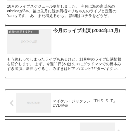
10月のライブスケジュール更新しました。 今月は海の家以来の
ethniqaが2本、後は先月に続き興梠マリちゃんのライブと定番の
Yancyです。 あ、まだ増えるかも。 詳細はコチラをどうぞ。
今月のライブ出演 (2004年11月)
自分の出演するライブ情報
もう終わってしまったライブもあるけど、11月中のライブ出演情報
を紹介します。 まず、今週11日(木)は久々にグッドマンでの橋本み
ずき出演。新曲もやるし、みずきはピアノ/エレピ/ギター/ギタレレ
の音色を使い分けて大活躍の予定。 色々縁のある人...
マイケル・ジャクソン「THIS IS IT」
DVD発売