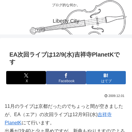
ブログ的な何か。
Liberty City
EA次回ライブは12/9(水)吉祥寺PlanetKで
す
X
Facebook
はてブ
2009.12.01
11月のライブは京都だったのでちょっと間が空きました
が、EA（エア）の次回ライブは12月9日(水)
吉祥寺
PlanetK
にて行います。
出番が19:40と少々早めですが、新曲もやりますのでよろ